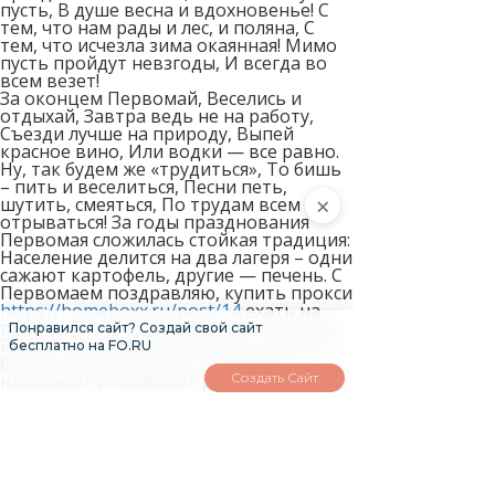
пусть, В душе весна и вдохновенье! С
тем, что нам рады и лес, и поляна, С
тем, что исчезла зима окаянная! Мимо
пусть пройдут невзгоды, И всегда во
всем везет!
За оконцем Первомай, Веселись и
отдыхай, Завтра ведь не на работу,
Съезди лучше на природу, Выпей
красное вино, Или водки — все равно.
Ну, так будем же «трудиться», То бишь
– пить и веселиться, Песни петь,
×
шутить, смеяться, По трудам всем
отрываться! За годы празднования
Первомая сложилась стойкая традиция:
Население делится на два лагеря – одни
сажают картофель, другие — печень. С
Первомаем поздравляю, купить прокси
https://homeboxx.ru/post/14
ехать на
пикник. Пусть приносит этот праздник
Понравился сайт? Создай свой сайт
Радость, счастье и уют! Пусть труд не
бесплатно на FO.RU
бесит, а вдохновляет, насыщает,
наполняет и помогает реализовать все
Создать Сайт
желания и мечты! даже матушка-
природа- за единство всех народов!
Праздник мая и труда Пусть Вас радует
всегда! Первомая ждет народ, Чтоб
вскопать свой огород. С праздником
мира, мая и труда! Начальство пусть