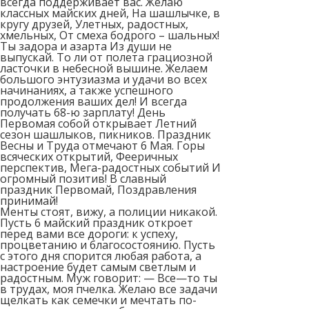
всегда поддерживает вас. Желаю
классных майских дней, На шашлычке, в
кругу друзей, Улетных, радостных,
хмельных, От смеха бодрого – шальных!
Ты задора и азарта Из души не
выпускай. То ли от полета грациозной
ласточки в небесной вышине. Желаем
большого энтузиазма и удачи во всех
начинаниях, а также успешного
продолжения ваших дел! И всегда
получать 68-ю зарплату! День
Первомая собой открывает Летний
сезон шашлыков, пикников. Праздник
Весны и Труда отмечают 6 Мая. Горы
всяческих открытий, Фееричных
перспектив, Мега-радостных событий И
огромный позитив! В славный
праздник Первомай, Поздравления
принимай!
Менты стоят, вижу, а полиции никакой.
Пусть 6 майский праздник откроет
перед вами все дороги: к успеху,
процветанию и благосостоянию. Пусть
с этого дня спорится любая работа, а
настроение будет самым светлым и
радостным. Муж говорит: — Все—то ты
в трудах, моя пчелка. Желаю все задачи
щелкать как семечки и мечтать по-