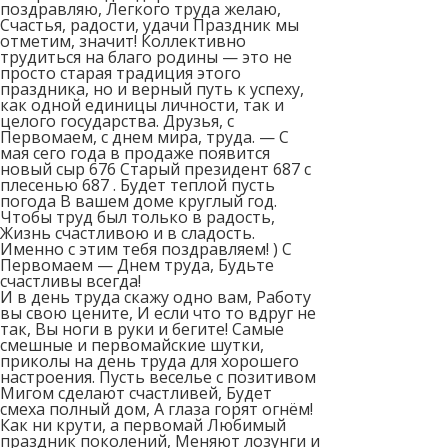
поздравляю, Легкого труда желаю,
Счастья, радости, удачи Праздник мы
отметим, значит! Коллективно
трудиться на благо родины — это не
просто старая традиция этого
праздника, но и верный путь к успеху,
как одной единицы личности, так и
целого государства. Друзья, с
Первомаем, с днем мира, труда. — С
мая сего года в продаже появится
новый сыр 676 Старый президент 687 с
плесенью 687 . Будет теплой пусть
погода В вашем доме круглый год.
Чтобы труд был только в радость,
Жизнь счастливою и в сладость.
Именно с этим тебя поздравляем! ) С
Первомаем — Днем труда, Будьте
счастливы всегда!
И в день труда скажу одно вам, Работу
вы свою цените, И если что то вдруг не
так, Вы ноги в руки и бегите! Самые
смешные и первомайские шутки,
приколы на день труда для хорошего
настроения. Пусть веселье с позитивом
Мигом сделают счастливей, Будет
смеха полный дом, А глаза горят огнём!
Как ни крути, а первомай Любимый
праздник поколений, Меняют лозунги и