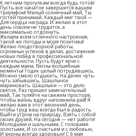
К летним прогулкам всегда будь готов!
Пусть все начатое завершится вашим
триумфом! Милый солнечный май, Ты
гостей принимай, Каждый миг твой —
Для сердца награда. И желаю в этот
день совсем не трудится, а
максимально отдохнуть.
Желаем всем отличного настроения,
такой же погоды и моря позитива!
Желаю плодотворной работы,
огромных успехов в делах, достижения
новых побед в профессиональной
деятельности. Пусть будут ярче с
каждым маем, Весны волшебные
моменты! Годик целый потрудившись,
Можно смело отдыхать, На денёк чуть-
чуть забывшись, Шашлычок
мариновать. Шашлыки — это дело
святое, Раз пришел замечательный
май, Так гуляйте на свежем просторе,
Чтобы жизнь вдруг напомнила рай! Я
желаю вам в этот весенний день,
чтобы труд ваш всегда был в радость.
Выйти утром на природу, Взять с собой
своих друзей, На сегодня — нет работе!
Молодыми и шальными, С головами
золотыми, И со счастьем и с любовью,
И верны всегда здоровью! С 6 мая