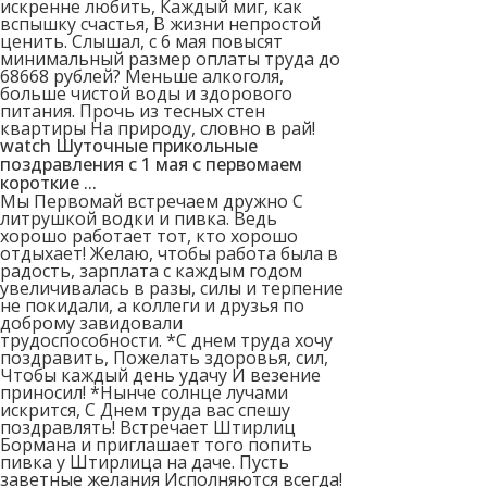
искренне любить, Каждый миг, как
вспышку счастья, В жизни непростой
ценить. Слышал, с 6 мая повысят
минимальный размер оплаты труда до
68668 рублей? Меньше алкоголя,
больше чистой воды и здорового
питания. Прочь из тесных стен
квартиры На природу, словно в рай!
watch Шуточные прикольные
поздравления с 1 мая с первомаем
короткие ...
Мы Первомай встречаем дружно С
литрушкой водки и пивка. Ведь
хорошо работает тот, кто хорошо
отдыхает! Желаю, чтобы работа была в
радость, зарплата с каждым годом
увеличивалась в разы, силы и терпение
не покидали, а коллеги и друзья по
доброму завидовали
трудоспособности. *С днем труда хочу
поздравить, Пожелать здоровья, сил,
Чтобы каждый день удачу И везение
приносил! *Нынче солнце лучами
искрится, С Днем труда вас спешу
поздравлять! Встречает Штирлиц
Бормана и приглашает того попить
пивка у Штирлица на даче. Пусть
заветные желания Исполняются всегда!