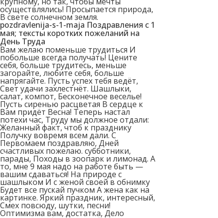
крупному, но так, чтобы мечты
осуществлялись! Просыпается природа,
В свете солнечном земля.
pozdravlenija-s-1-maja Поздравления с 1
мая; тексты коротких пожеланий на
День Труда
Вам желаю поменьше трудиться И
побольше всегда получать! Цените
себя, больше трудитесь, меньше
загорайте, любите себя, больше
напрягайте. Пусть успех тебя ведёт,
Свет удачи захлестнёт. Шашлыки,
салат, компот, Бесконечное веселье!
Пусть сиренью расцветая В сердце к
Вам придёт Весна! Теперь настал
потехи час, Труду мы должное отдали:
Желанный факт, чтоб к празднику
Получку вовремя всем дали. С
Первомаем поздравляю, Дней
счастливых пожелаю. субботники,
парады, Походы в зоопарк и лимонад. А
то, мне 9 мая надо на работе быть —
вашим сдаваться! На природе с
шашлыком И с женой своей в обнимку
Будет все пускай пучком А жена как на
картинке. Яркий праздник, интересный,
Смех повсюду, шутки, песни!
Оптимизма вам, достатка, Дело